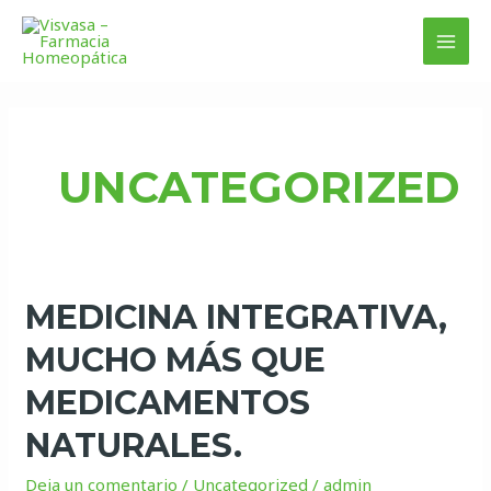
Ir
MAI
al
MEN
contenido
UNCATEGORIZED
Medicina
MEDICINA INTEGRATIVA,
Integrativa,
MUCHO MÁS QUE
mucho
más
MEDICAMENTOS
que
NATURALES.
medicamentos
naturales.
Deja un comentario
/
Uncategorized
/
admin