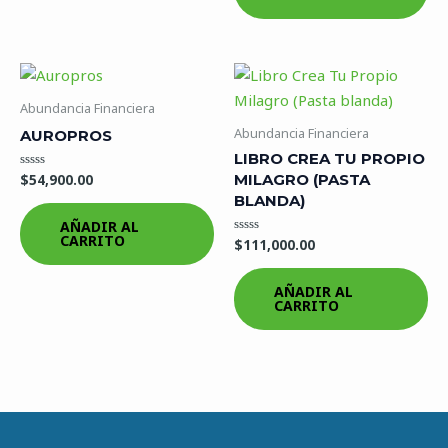
Abundancia Financiera
Abundancia Financiera
AUROPROS
LIBRO CREA TU PROPIO
MILAGRO (PASTA
$
54,900.00
Valorado
en
BLANDA)
0
de
AÑADIR AL
5
CARRITO
$
111,000.00
Valorado
en
0
de
AÑADIR AL
5
CARRITO