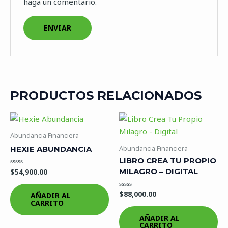
haga un comentario.
PRODUCTOS RELACIONADOS
Abundancia Financiera
Abundancia Financiera
HEXIE ABUNDANCIA
LIBRO CREA TU PROPIO
MILAGRO – DIGITAL
$
54,900.00
Valorado
en
0
de
$
88,000.00
Valorado
AÑADIR AL
5
en
CARRITO
0
de
AÑADIR AL
5
CARRITO