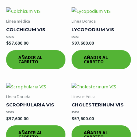
Línea médica
Línea Dorada
COLCHICUM VIS
LYCOPODIUM VIS
$
57,600.00
$
97,600.00
Valorado
Valorado
en
en
0
0
de
de
AÑADIR AL
AÑADIR AL
5
5
CARRITO
CARRITO
Línea Dorada
Línea médica
SCROPHULARIA VIS
CHOLESTERINUM VIS
$
97,600.00
$
57,600.00
Valorado
Valorado
en
en
0
0
de
de
AÑADIR AL
AÑADIR AL
5
5
CARRITO
CARRITO