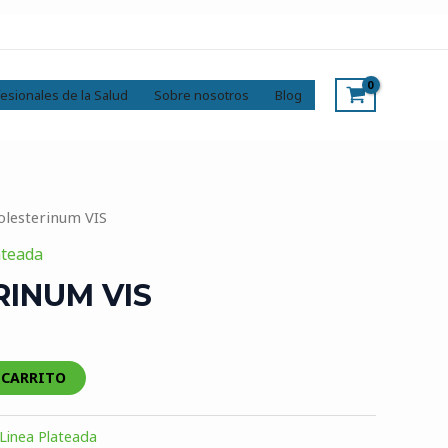
esionales de la Salud
Sobre nosotros
Blog
olesterinum VIS
ateada
INUM VIS
 CARRITO
Linea Plateada