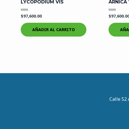
LYCOPODIUM VIS
ARNICA 
$
97,600.00
$
97,600.0
Valorado
Valorado
en
en
0
0
de
de
AÑADIR AL CARRITO
AÑA
5
5
Calle 52 