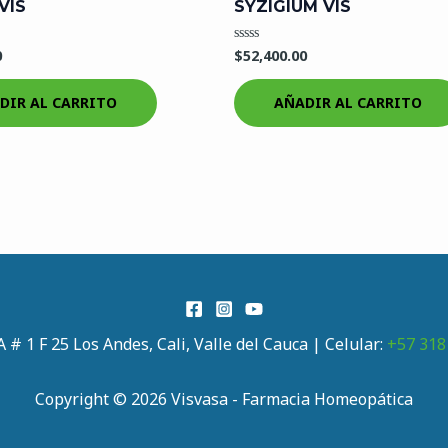
VIS
SYZIGIUM VIS
0
$
52,400.00
Valorado
en
0
de
DIR AL CARRITO
AÑADIR AL CARRITO
5
A # 1 F 25 Los Andes, Cali, Valle del Cauca | Celular:
+57 318
Copyright © 2026 Visvasa - Farmacia Homeopática