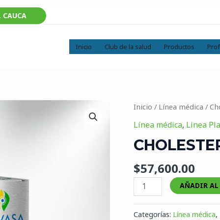
EL CAUCA
Inicio
Club de la salud
Productos
Prof
Cholesterinum
Inicio
/
Línea médica
/ Ch
VIS
Línea médica
,
Linea Pl
cantidad
CHOLESTER
$
57,600.00
AÑADIR AL
Categorías:
Línea médica
,