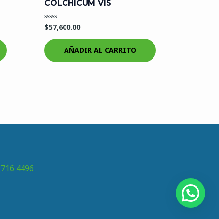
COLCHICUM VIS
$
57,600.00
Valorado
en
0
de
AÑADIR AL CARRITO
5
 716 4496